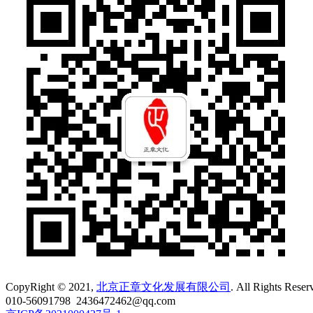
课后习题
... 16
第2章 快速上手Windows 10系统
2.1
系统的启动与退出
... 18
2.1.1
启动
Windows 10
系统
... 18
2.1.2
退出
Windows 10
系统
... 19
2.1.3
注销
Windows 10
账户
... 20
2.2
“开始”菜单的使用与设置
... 20
2.2.1
在“开始”菜单上添加项目
... 21
2.2.2
在“开始
”
菜单上添加磁贴
... 22
2.2.3
整理磁贴
... 23
CopyRight © 2021,
北京正章文化发展有限公司
. All Rights Reser
2.3
任务栏的设置
... 24
010-56091798
2436472462@qq.com