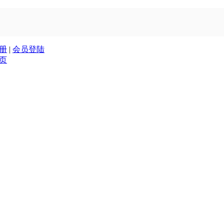
册
|
会员登陆
页