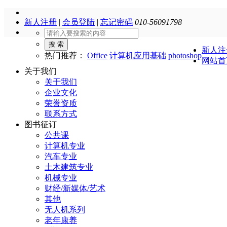
新人注册
|
会员登陆
|
忘记密码
010-56091798
搜 索
新人注
热门推荐：
Office
计算机应用基础
photoshop
网站首
关于我们
关于我们
企业文化
荣誉资质
联系方式
图书征订
公共课
计算机专业
汽车专业
土木建筑专业
机械专业
财经/新媒体/艺术
其他
无人机系列
老年康养