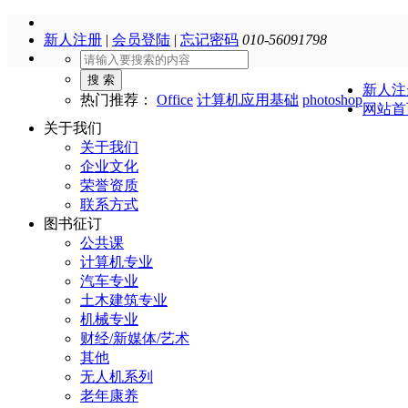
新人注册
|
会员登陆
|
忘记密码
010-56091798
搜 索
新人注
热门推荐：
Office
计算机应用基础
photoshop
网站首
关于我们
关于我们
企业文化
荣誉资质
联系方式
图书征订
公共课
计算机专业
汽车专业
土木建筑专业
机械专业
财经/新媒体/艺术
其他
无人机系列
老年康养