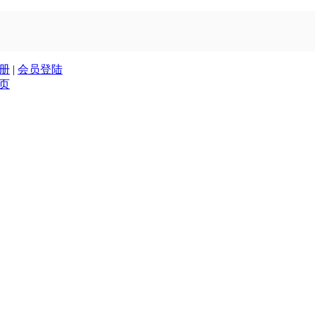
册
|
会员登陆
页